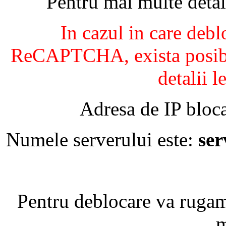
Pentru mai multe detal
In cazul in care debl
ReCAPTCHA, exista posibil
detalii l
Adresa de IP bloca
Numele serverului este:
se
Pentru deblocare va ruga
m