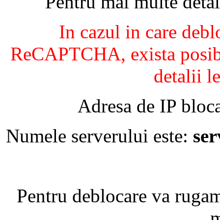
Pentru mai multe detal
In cazul in care debl
ReCAPTCHA, exista posibil
detalii l
Adresa de IP bloca
Numele serverului este:
se
Pentru deblocare va ruga
m